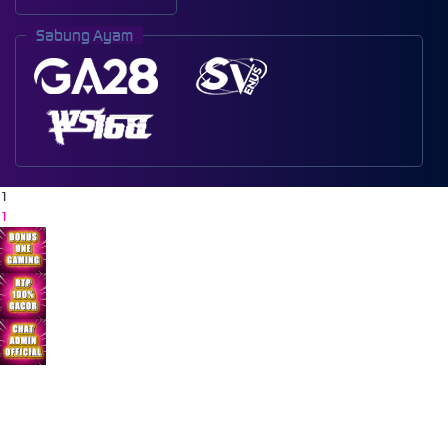
Sabung Ayam
1
1