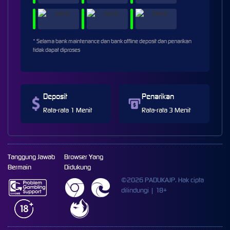
* Selama bank maintenance dan bank offline deposit dan penarikan
tidak dapat diproses
Deposit
Penarikan
Rata-rata 1 Menit
Rata-rata 3 Menit
Tanggung Jawab
Browser Yang
Bermain
Didukung
©2026 PADUKAJP. Hak cipta
dilindungi | 18+