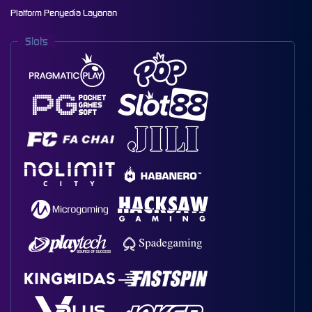
Platform Penyedia Layanan
Slots