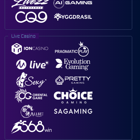
Live Casino