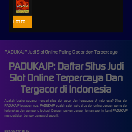
LOTTO MADNESS
PADUKAJP Judi Slot Online Paling Gacor dan Terpercaya
PADUKAJP: Daftar Situs Judi
Slot Online Terpercaya Dan
Tergacor di Indonesia
Apakah bosku sedang mencari situs slot gacor dan terpecaya di indonesia? Situs slot
PADUKAJP
jawaban nya.
PADUKAJP
adalah salah satu situs slot online dengan game slot
terlengkap dan gampang jackpot. Dengan perkembangan jaman saat ini kami
PADUKAJP
menyediakan banyak game slot seperti :
PRAGMATIC PLAY