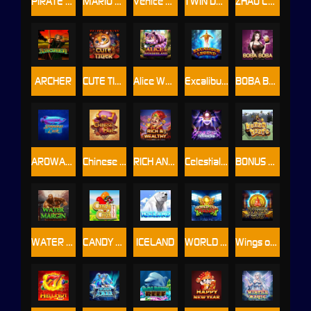
PIRATE LEGEND
MARIO AND FRIENDS
Venice Mask
TWIN DRAGON
ZHAO CAI TONG ZHI
ARCHER
CUTE TIGER
Alice Wonderland
Excalibur Legend
BOBA BOBA
AROWANAS LUCK
Chinese Fair
RICH AND WEALTHY
Celestial Goddess
BONUS BEAR
WATER MARGIN
CANDY CRUSH
ICELAND
WORLD CUP FRENZY
Wings of God