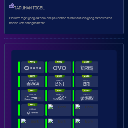
TARUHAN TOGEL
Platform togel yang menarik dari perusahan terbaik di dunia yang menawarkan
hadiah kemenangan besar