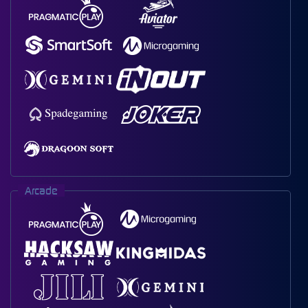
Arcade