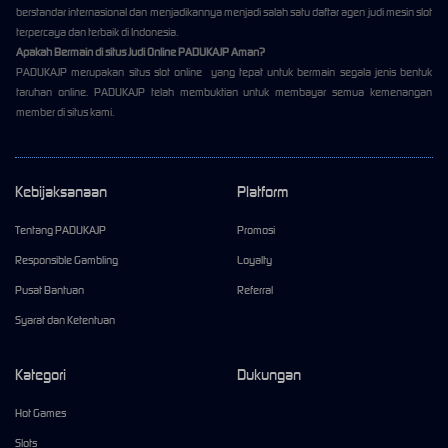
berstandar internasional dan menjadikannya menjadi salah satu daftar agen judi mesin slot
terpercaya dan terbaik di Indonesia
.
Apakah Bermain di situs Judi Online PADUKAJP Aman?
PADUKAJP merupakan situs slot online yang tepat untuk bermain segala jenis bentuk
taruhan online. PADUKAJP telah membuktian untuk membayar semua kemenangan
member di situs kami.
Kebijaksanaan
Platform
Tentang PADUKAJP
Promosi
Responsible Gambling
Loyalty
Pusat Bantuan
Referral
Syarat dan Ketentuan
Kategori
Dukungan
Hot Games
Slots