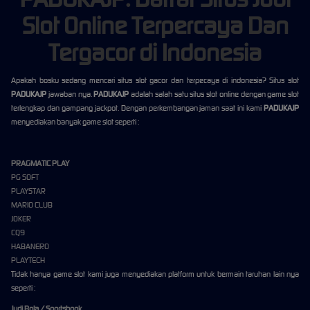
Slot Online Terpercaya Dan
Tergacor di Indonesia
Apakah bosku sedang mencari situs slot gacor dan terpecaya di indonesia? Situs slot
PADUKAJP
jawaban nya.
PADUKAJP
adalah salah satu situs slot online dengan game slot
terlengkap dan gampang jackpot. Dengan perkembangan jaman saat ini kami
PADUKAJP
menyediakan banyak game slot seperti :
PRAGMATIC PLAY
PG SOFT
PLAYSTAR
MARIO CLUB
JOKER
CQ9
HABANERO
PLAYTECH
Tidak hanya game slot kami juga menyediakan platform untuk bermain taruhan lain nya
seperti :
Judi Bola / Sportsbook