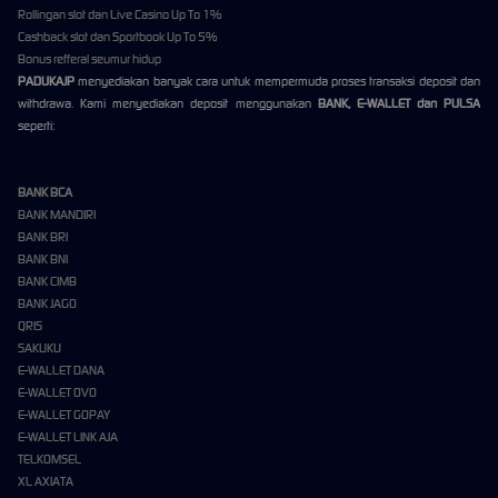
Rollingan slot dan Live Casino Up To 1%
Cashback slot dan Sportbook Up To 5%
Bonus refferal seumur hidup
PADUKAJP
menyediakan banyak cara untuk mempermuda proses transaksi deposit dan
withdrawa. Kami menyediakan deposit menggunakan
BANK, E-WALLET dan PULSA
seperti:
BANK BCA
BANK MANDIRI
BANK BRI
BANK BNI
BANK CIMB
BANK JAGO
QRIS
SAKUKU
E-WALLET DANA
E-WALLET OVO
E-WALLET GOPAY
E-WALLET LINK AJA
TELKOMSEL
XL AXIATA