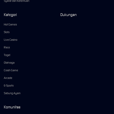
Syarat dan Ketentuan
Kategori
Dukungan
Hot Games
Slots
Live Casino
Race
Togel
Olahraga
Crash Game
Arcade
E-Sports
Sabung Ayam
Komunitas