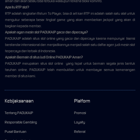
aman dan akan selalu bisa terbuka walaupun terkena blokir kominfo.
Apa itu RTP slot?
RTP adalah singkatan Return To Player, bisa di arti kan RTP ini adalah salah satu alat untuk
mengukur seberapa besar tingkat game yang akan memberkan jackpot yang akan di
bagikan kepada member.
Apakah agen mesin slot PADUKAJP gacor dan dipercaya?
PADUKAJP adalah situs slot online yang gacor dan dipercaya karena mempunyai lisensi
berstandar internasional dan menjadikannya menjadi salah satu daftar agen judi mesin slot
terpercaya dan terbaik di Indonesia
.
Apakah Bermain di situs Judi Online PADUKAJP Aman?
PADUKAJP merupakan situs slot online yang tepat untuk bermain segala jenis bentuk
taruhan online. PADUKAJP telah membuktian untuk membayar semua kemenangan
member di situs kami.
Kebijaksanaan
Platform
Tentang PADUKAJP
Promosi
Responsible Gambling
Loyalty
Pusat Bantuan
Referral