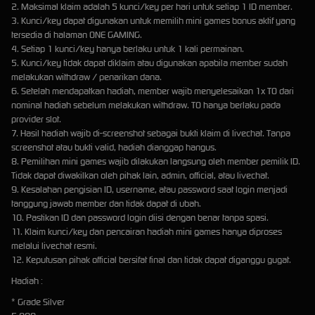
2. Maksimal klaim adalah 5 kunci/key per hari untuk setiap 1 ID member.
3. Kunci/key dapat digunakan untuk memilih mini games bonus aktif yang
tersedia di halaman ONE GAMING.
4. Setiap 1 kunci/key hanya berlaku untuk 1 kali permainan.
5. Kunci/key tidak dapat diklaim atau digunakan apabila member sudah
melakukan withdraw / penarikan dana.
6. Setelah mendapatkan hadiah, member wajib menyelesaikan 1x TO dari
nominal hadiah sebelum melakukan withdraw. TO hanya berlaku pada
provider slot.
7. Hasil hadiah wajib di-screenshot sebagai bukti klaim di livechat. Tanpa
screenshot atau bukti valid, hadiah dianggap hangus.
8. Pemilihan mini games wajib dilakukan langsung oleh member pemilik ID.
Tidak dapat diwakilkan oleh pihak lain, admin, official, atau livechat.
9. Kesalahan pengisian ID, username, atau password saat login menjadi
tanggung jawab member dan tidak dapat di ubah.
10. Pastikan ID dan password login diisi dengan benar tanpa spasi.
11. Klaim kunci/key dan pencairan hadiah mini games hanya diproses
melalui livechat resmi.
12. Keputusan pihak official bersifat final dan tidak dapat diganggu gugat.
Hadiah :
* Grade Silver