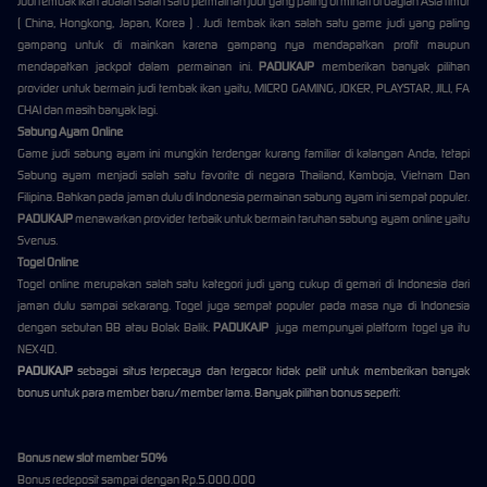
Judi tembak ikan adalah salah satu permainan judi yang paling di minati di bagian Asia timur
( China, Hongkong, Japan, Korea ) . Judi tembak ikan salah satu game judi yang paling
gampang untuk di mainkan karena gampang nya mendapatkan profit maupun
mendapatkan jackpot dalam permainan ini.
PADUKAJP
memberikan banyak pilihan
provider untuk bermain judi tembak ikan yaitu, MICRO GAMING, JOKER, PLAYSTAR, JILI, FA
CHAI dan masih banyak lagi.
Sabung Ayam Online
Game judi sabung ayam ini mungkin terdengar kurang familiar di kalangan Anda, tetapi
Sabung ayam menjadi salah satu favorite di negara Thailand, Kamboja, Vietnam Dan
Filipina. Bahkan pada jaman dulu di Indonesia permainan sabung ayam ini sempat populer.
PADUKAJP
menawarkan provider terbaik untuk bermain taruhan sabung ayam online yaitu
Svenus.
Togel Online
Togel online merupakan salah satu kategori judi yang cukup di gemari di Indonesia dari
jaman dulu sampai sekarang. Togel juga sempat populer pada masa nya di Indonesia
dengan sebutan BB atau Bolak Balik.
PADUKAJP
juga mempunyai platform togel ya itu
NEX4D.
PADUKAJP
sebagai situs terpecaya dan tergacor tidak pelit untuk memberikan banyak
bonus untuk para member baru/member lama. Banyak pilihan bonus seperti:
Bonus new slot member 50%
Bonus redeposit sampai dengan Rp.5.000.000