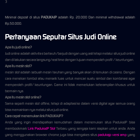
3
Minimal deposit di situs
PADUKAJP
adalah Rp. 20.000 Dan minimal withdrawal adalah
Rp.50.000.
Pertanyaan Seputar Situs Judi Online
Apa itu judi online?
Judi online adalah aktivitas bertaruh/berjudi dengan uang asli tetapi melalui situs judi online
dan di lakukan secara langsung/real time dengan tujuan memperoleh profit / keuntungan.
Apa itu mesin slot?
mesin slot adalah sebuah mesin taruhan yang banyak akan di temukan di casino. Dengan
cara menekan tombol atau menarik tuas untuk mencari suatu simbol dan kombinasi agar
memperoleh profit/ keuntungan. Game ini tidak memerlukan keterampilan khusus untuk
bermain nya.
Apa itu mesin slot online?
Sama seperti mesin slot offline, tetapi di adaptasi ke dalam versi digital agar semua orang
bisa memainkan nya melalui situs judi online.
Cara cepat menemukan link PADUKAJP?
Anda yang ingin mendapatkan kemudahan dalam menemukan situs PadukaJP bisa
membookmark
Link PadukaJP Slot
Terbaru yang sengaja kami siapkan untuk anda. Anda
yang menggunakan browser chrome juga bisa mengakes situs
padukajp versi amp
yang