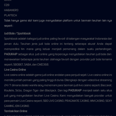
CQ9
HABANERO
PLAYTECH
Tidak hanya game slot kami juga menyediakan platform untuk bermain taruhan lain nya
seperti :
Judi Bola / Sportsbook
Sportsbook adalah kategori judi online paling favorit di kalangan masyarakat Indonesia dari
jaman dulu. Taruhan jenis judi bola online ini tentang seberapa akurat Anda dapat
memprediksi tim mana yang keluar menjadi pemenang dalam suatu pertandingan.
PADUKAJP
sebagai situs judi online yang terpercaya menyediakan taruhan judi bola dan
menawarkan beberapa jenis taruhan olahraga favorit dengan provider judi bola ternama
seperti, SBOBET, SABA, dan CMD368.
Live Casino Online
Live casino online adalah game judi online andalan para penjudi sejati. Live casino online ini
memiliki jumlah pemain yang paling tinggi di dunia. Dilengkapi dengan videol live streaming
24/7 dimana dealer wanita sexy menemani para bermain judi live casino seperti, Baccarat,
Roullete, Sicbo, Dragon Tiger dan Blackjack. Dan lagi
PADUKAJP
menjadi salah satu situs
judi yang menyediakan taruhan Live Casino. Kami menyediakan banyak provider untuk
para pemain Live Casino seperti, SBO LIVE CASINO, PRAGMATIC CASINO, WM CASINO, SEXY
GAMING, ION CASINO.
Tembak Ikan Online