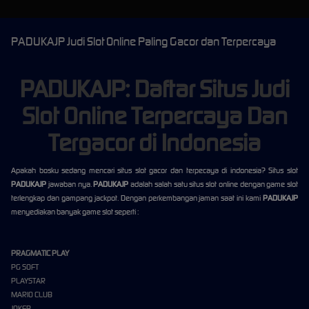
PADUKAJP Judi Slot Online Paling Gacor dan Terpercaya
PADUKAJP: Daftar Situs Judi
Slot Online Terpercaya Dan
Tergacor di Indonesia
Apakah bosku sedang mencari situs slot gacor dan terpecaya di indonesia? Situs slot
PADUKAJP
jawaban nya.
PADUKAJP
adalah salah satu situs slot online dengan game slot
terlengkap dan gampang jackpot. Dengan perkembangan jaman saat ini kami
PADUKAJP
menyediakan banyak game slot seperti :
PRAGMATIC PLAY
PG SOFT
PLAYSTAR
MARIO CLUB
JOKER