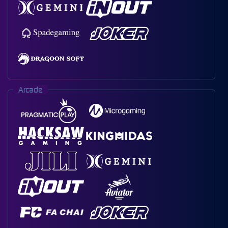
Arcade