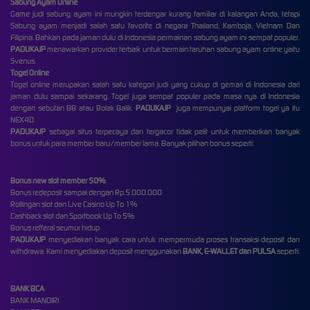
Sabung Ayam Online
Game judi sabung ayam ini mungkin terdengar kurang familiar di kalangan Anda, tetapi
Sabung ayam menjadi salah satu favorite di negara Thailand, Kamboja, Vietnam Dan
Filipina. Bahkan pada jaman dulu di Indonesia permainan sabung ayam ini sempat populer.
PADUKAJP
menawarkan provider terbaik untuk bermain taruhan sabung ayam online yaitu
Svenus.
Togel Online
Togel online merupakan salah satu kategori judi yang cukup di gemari di Indonesia dari
jaman dulu sampai sekarang. Togel juga sempat populer pada masa nya di Indonesia
dengan sebutan BB atau Bolak Balik.
PADUKAJP
juga mempunyai platform togel ya itu
NEX4D.
PADUKAJP
sebagai situs terpecaya dan tergacor tidak pelit untuk memberikan banyak
bonus untuk para member baru/member lama. Banyak pilihan bonus seperti:
Bonus new slot member 50%
Bonus redeposit sampai dengan Rp.5.000.000
Rollingan slot dan Live Casino Up To 1%
Cashback slot dan Sportbook Up To 5%
Bonus refferal seumur hidup
PADUKAJP
menyediakan banyak cara untuk mempermuda proses transaksi deposit dan
withdrawa. Kami menyediakan deposit menggunakan
BANK, E-WALLET dan PULSA
seperti:
BANK BCA
BANK MANDIRI