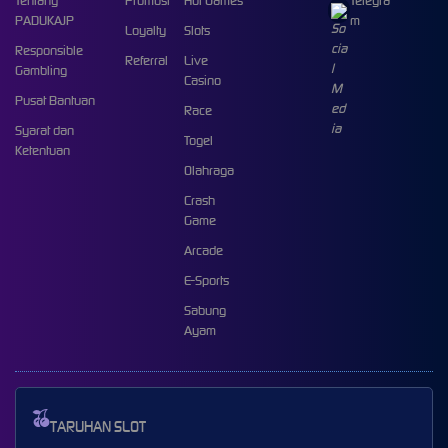
Tentang
Promosi
Hot Games
Telegra
PADUKAJP
m
Loyalty
Slots
Responsible
Referral
Live
Gambling
Casino
Pusat Bantuan
Race
Syarat dan
Togel
Ketentuan
Olahraga
Crash
Game
Arcade
E-Sports
Sabung
Ayam
TARUHAN SLOT