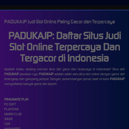
PADUKAJP Judi Slot Online Paling Gacor dan Terpercaya
PADUKAJP: Daftar Situs Judi
Slot Online Terpercaya Dan
Tergacor di Indonesia
Apakah bosku sedang mencari situs slot gacor dan terpecaya di indonesia? Situs slot
PADUKAJP
jawaban nya.
PADUKAJP
adalah salah satu situs slot online dengan game slot
terlengkap dan gampang jackpot. Dengan perkembangan jaman saat ini kami
PADUKAJP
menyediakan banyak game slot seperti :
PRAGMATIC PLAY
PG SOFT
PLAYSTAR
MARIO CLUB
JOKER
CQ9
HABANERO