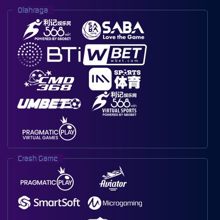
Olahraga
Crash Game